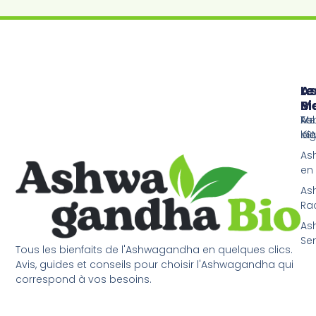
Le
Le
A
Me
Bi
Bi
As
Tou
Me
KS
bie
lég
As
en
As
Ra
As
Sen
Tous les bienfaits de l'Ashwagandha en quelques clics.
Avis, guides et conseils pour choisir l'Ashwagandha qui
correspond à vos besoins.