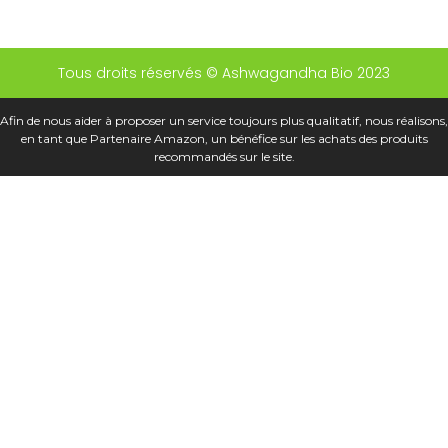
Tous droits réservés © Ashwagandha Bio 2023
Afin de nous aider à proposer un service toujours plus qualitatif, nous réalisons,
en tant que Partenaire Amazon, un bénéfice sur les achats des produits
recommandés sur le site.