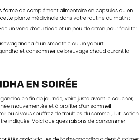
us forme de complément alimentaire en capsules ou en
cette plante médicinale dans votre routine du matin :
un verre d’eau tiède et un peu de citron pour faciliter
d’ashwagandha à un smoothie ou un yaourt
hwagandha et consommer ce breuvage chaud durant la
DHA EN SOIRÉE
andha en fin de journée, voire juste avant le coucher,
urnée mouvementée et à profiter d’un sommeil
r ou si vous souffrez de troubles du sommeil, l’utilisation
tre indiquée. Voici quelques raisons de consommer
ropriétés anxiolytiques de l’ashwagandha aident à calmer