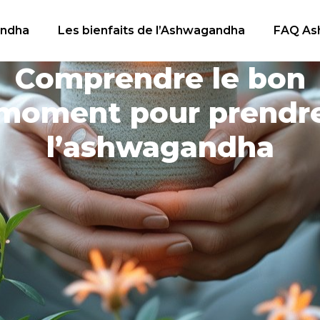
andha
Les bienfaits de l’Ashwagandha
FAQ As
Comprendre le bon
moment pour prendr
l’ashwagandha