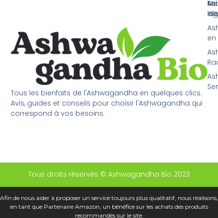
As
Tou
Me
KS
bie
lég
As
en
As
Ra
As
Sen
Tous les bienfaits de l'Ashwagandha en quelques clics.
Avis, guides et conseils pour choisir l'Ashwagandha qui
correspond à vos besoins.
Tous droits réservés © Ashwagandha Bio 2023
Afin de nous aider à proposer un service toujours plus qualitatif, nous réalisons,
en tant que Partenaire Amazon, un bénéfice sur les achats des produits
recommandés sur le site.