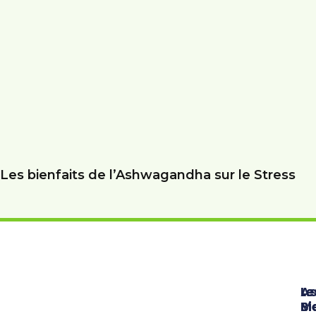
Les bienfaits de l’Ashwagandha sur le Stress
Le
Le
A
Me
Bi
Bi