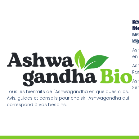
Le
Le
A
Me
Bi
Bi
As
Tou
Me
KS
bie
lég
As
en
As
Ra
As
Sen
Tous les bienfaits de l'Ashwagandha en quelques clics.
Avis, guides et conseils pour choisir l'Ashwagandha qui
correspond à vos besoins.