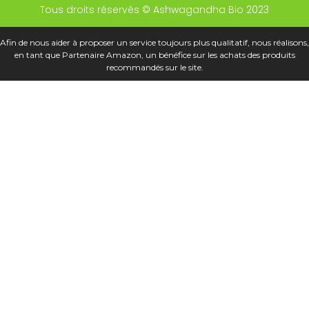
Tous droits réservés © Ashwagandha Bio 2023
Afin de nous aider à proposer un service toujours plus qualitatif, nous réalisons,
en tant que Partenaire Amazon, un bénéfice sur les achats des produits
recommandés sur le site.